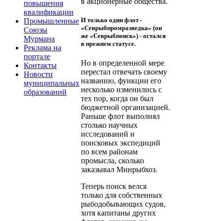
в акционерные общества.
повышения
квалификации
И только один флот -
Промышленные
«Севрыбпромразведка» (он
Союзы
же «Севрыбпоиск») - остался
Мурмана
в прежнем статусе.
Реклама на
портале
Но в определенной мере
Контакты
перестал отвечать своему
Новости
названию, функции его
муниципальных
несколько изменились с
образований
тех пор, когда он был
бюджетной организацией.
Раньше флот выполнял
столько научных
исследований и
поисковых экспедиций
по всем районам
промысла, сколько
заказывал Минрыбхоз.
Теперь поиск велся
только для собственных
рыбодобывающих судов,
хотя капитаны других