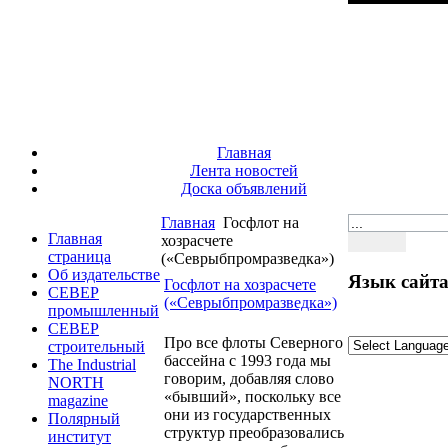
Главная
Лента новостей
Доска объявлений
Главная
Госфлот на
Главная
хозрасчете
страница
(«Севрыбпромразведка»)
Об издательстве
Язык сайта
Госфлот на хозрасчете
СЕВЕР
(«Севрыбпромразведка»)
промышленный
СЕВЕР
Про все флоты Северного
строительный
бассейна с 1993 года мы
The Industrial
говорим, добавляя слово
NORTH
«бывший», поскольку все
magazine
они из государственных
Полярный
структур преобразовались
институт